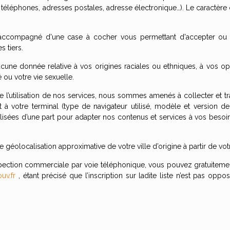
éphones, adresses postales, adresse électronique…). Le caractère obl
e accompagné d'une case à cocher vous permettant d'accepter ou d
 tiers.
une donnée relative à vos origines raciales ou ethniques, à vos opi
 ou votre vie sexuelle.
 de l’utilisation de nos services, nous sommes amenés à collecter et 
 à votre terminal (type de navigateur utilisé, modèle et version de 
isées d’une part pour adapter nos contenus et services à vos besoins, e
éolocalisation approximative de votre ville d’origine à partir de votr
prospection commerciale par voie téléphonique, vous pouvez gratuiteme
uv.fr
, étant précisé que l’inscription sur ladite liste n’est pas opp