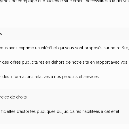
nymes de comptage et d’audience strictement nécessaires à la délivra
es
vous avez exprimé un intérêt et qui vous sont proposés sur notre Site;
es offres publicitaires en dehors de notre site en rapport avec vos c
 des informations relatives à nos produits et services;
cice de droits ;
elles d’autorités publiques ou judiciaires habilitées à cet effet