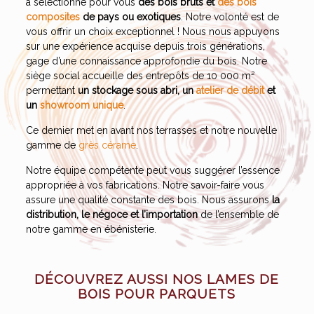
a sélectionné pour vous
des bois bruts et
des bois
composites
de pays ou exotiques
. Notre volonté est de
vous offrir un choix exceptionnel ! Nous nous appuyons
sur une expérience acquise depuis trois générations,
gage d’une connaissance approfondie du bois. Notre
siège social accueille des entrepôts de 10 000 m²
permettant
un stockage sous abri, un
atelier de débit
et
un
showroom unique
.
Ce dernier met en avant nos terrasses et notre nouvelle
gamme de
grès cérame
.
Notre équipe compétente peut vous suggérer l’essence
appropriée à vos fabrications. Notre savoir-faire vous
assure une qualité constante des bois. Nous assurons
la
distribution, le négoce et l’importation
de l’ensemble de
notre gamme en ébénisterie.
DÉCOUVREZ AUSSI NOS LAMES DE
BOIS POUR PARQUETS