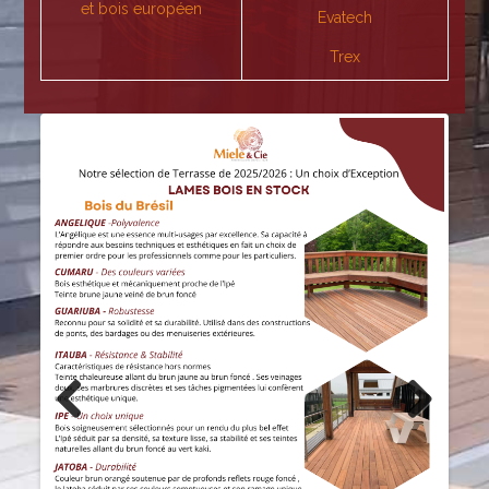
et bois européen
Evatech
Trex
Previous
Next